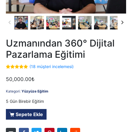
Uzmanından 360° Dijital
Pazarlama Eğitimi
(
18
müşteri incelemesi)
2
müşteri
puanına
50,000.00
₺
dayanarak 5
üzerinden
5.00
puan
Kategori:
Yüzyüze Eğitim
aldı
5 Gün Birebir Eğitim
Sepete Ekle